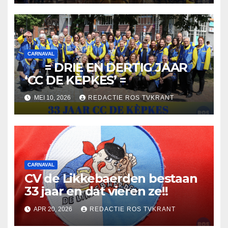
CARNAVAL
= DRIE EN DERTIG JAAR
‘CC DE KÈPKES’ =
MEI 10, 2026
REDACTIE ROS TVKRANT
CARNAVAL
CV de Likkebaerden bestaan
33 jaar en dat vieren ze!!
APR 20, 2026
REDACTIE ROS TVKRANT