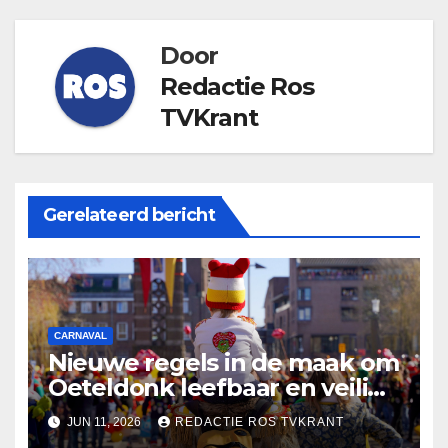
Door
Redactie Ros
TVKrant
Gerelateerd bericht
CARNAVAL
Nieuwe regels in de maak om
Oeteldonk leefbaar en veilig
te houden
JUN 11, 2026
REDACTIE ROS TVKRANT