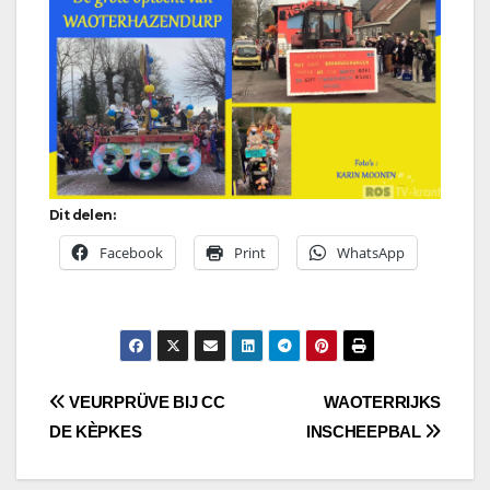
Dit delen:
Facebook
Print
WhatsApp
Bericht
VEURPRÜVE BIJ CC
WAOTERRIJKS
DE KÈPKES
INSCHEEPBAL
navigatie