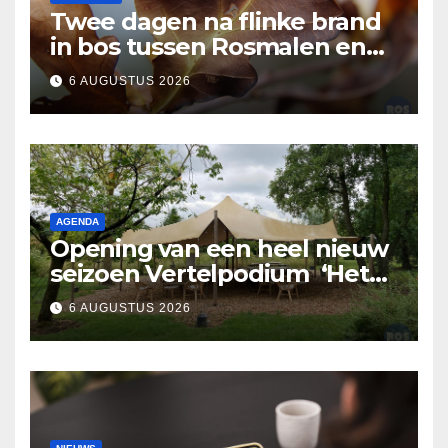
Twee dagen na flinke brand
in bos tussen Rosmalen en
Nuland
6 AUGUSTUS 2026
AGENDA
Opening van een heel nieuw
seizoen Vertelpodium ‘Het
Lopende Vuur’. Landelijke
6 AUGUSTUS 2026
verhalen in Bomentuin D’n
Hooidonk