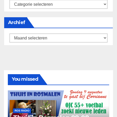
categorieën
Archief
Archief
You missed
ROS RADIO