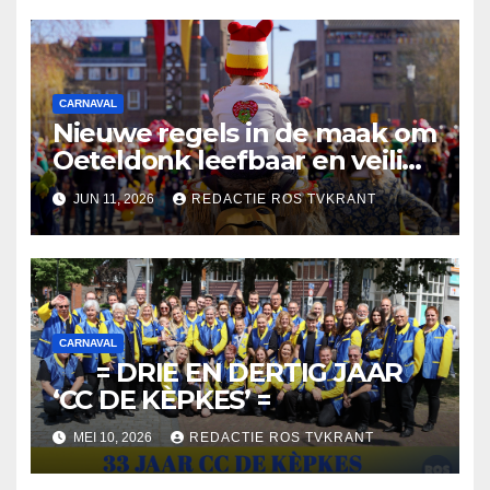
CARNAVAL
Nieuwe regels in de maak om
Oeteldonk leefbaar en veilig
te houden
JUN 11, 2026
REDACTIE ROS TVKRANT
CARNAVAL
= DRIE EN DERTIG JAAR
‘CC DE KÈPKES’ =
MEI 10, 2026
REDACTIE ROS TVKRANT