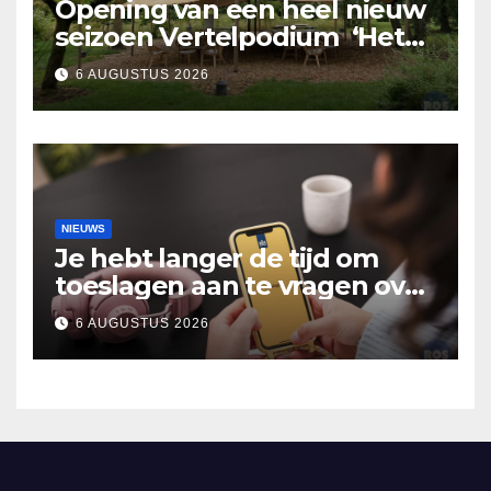
Opening van een heel nieuw
seizoen Vertelpodium ‘Het
Lopende Vuur’. Landelijke
6 AUGUSTUS 2026
verhalen in Bomentuin D’n
Hooidonk
NIEUWS
Je hebt langer de tijd om
toeslagen aan te vragen over
2025
6 AUGUSTUS 2026