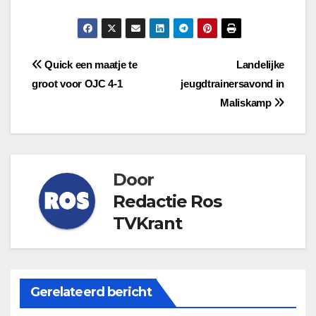
Bericht
Quick een maatje te
Landelijke
groot voor OJC 4-1
jeugdtrainersavond in
navigatie
Maliskamp
Door
Redactie Ros
TVKrant
Gerelateerd bericht