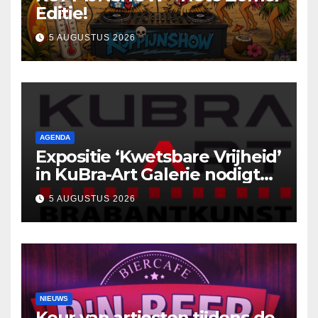
Editie!
5 AUGUSTUS 2026
AGENDA
Expositie ‘Kwetsbare Vrijheid’
in KuBra-Art Galerie nodigt
uit tot ontmoeting en
5 AUGUSTUS 2026
reflectie
NIEUWS
Keur van artiesten tijdens de