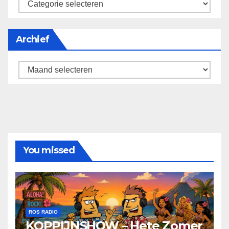
categorieën
Archief
Archief
You missed
ROS RADIO
KOPPIJNSHOW – Hete Zomer