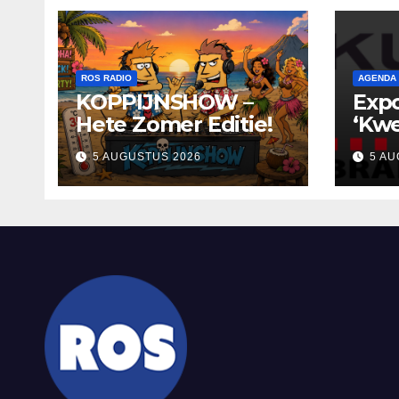
ROS RADIO
AGENDA
KOPPIJNSHOW –
Expo
Hete Zomer Editie!
‘Kwe
in K
5 AUGUSTUS 2026
5 AU
nodi
ont
refl