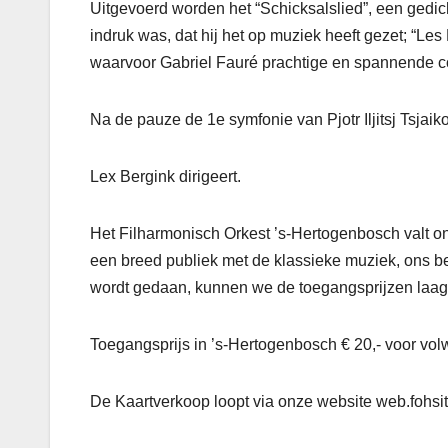
Uitgevoerd worden het “Schicksalslied”, een gedi
indruk was, dat hij het op muziek heeft gezet; “Le
waarvoor Gabriel Fauré prachtige en spannende c
Na de pauze de 1e symfonie van Pjotr Iljitsj Tsjaiko
Lex Bergink dirigeert.
Het Filharmonisch Orkest ’s-Hertogenbosch valt on
een breed publiek met de klassieke muziek, ons bela
wordt gedaan, kunnen we de toegangsprijzen laa
Toegangsprijs in ’s-Hertogenbosch € 20,- voor volw
De Kaartverkoop loopt via onze website web.fohsit