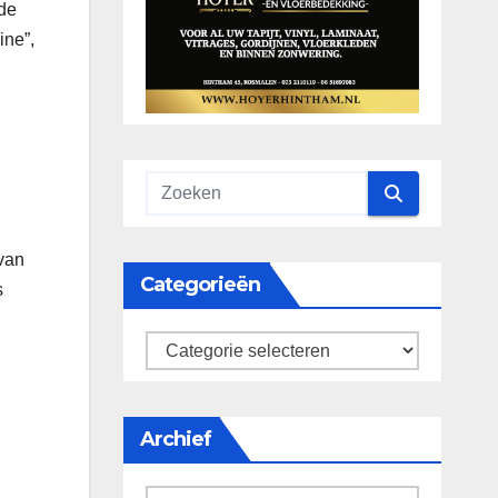
 de
ine”,
 van
Categorieën
s
categorieën
Archief