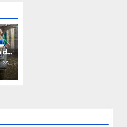
De
n de
 ROS
’s-