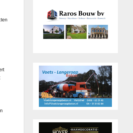
cten
rt
t
en