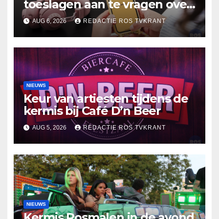
toeslagen aan te vragen over
2025
AUG 6, 2026
REDACTIE ROS TVKRANT
NIEUWS
Keur van artiesten tijdens de
kermis bij Café D’n Beer
AUG 5, 2026
REDACTIE ROS TVKRANT
NIEUWS
Kermis Rosmalen in de avond