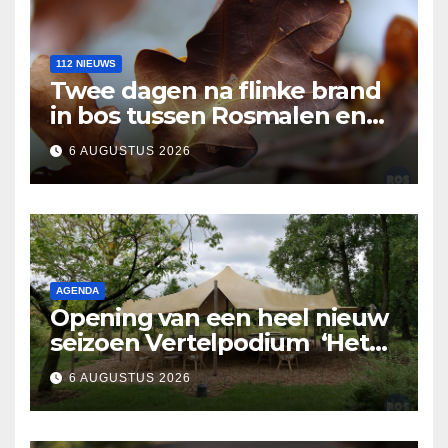
112 NIEUWS
Twee dagen na flinke brand
in bos tussen Rosmalen en
Nuland
6 AUGUSTUS 2026
AGENDA
Opening van een heel nieuw
seizoen Vertelpodium ‘Het
Lopende Vuur’. Landelijke
6 AUGUSTUS 2026
verhalen in Bomentuin D’n
Hooidonk