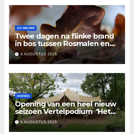
112 NIEUWS
Twee dagen na flinke brand
in bos tussen Rosmalen en
Nuland
6 AUGUSTUS 2026
AGENDA
Opening van een heel nieuw
seizoen Vertelpodium ‘Het
Lopende Vuur’. Landelijke
6 AUGUSTUS 2026
verhalen in Bomentuin D’n
Hooidonk