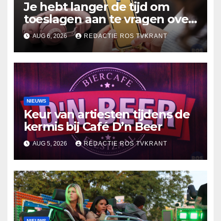
Je hebt langer de tijd om
toeslagen aan te vragen over
2025
AUG 6, 2026
REDACTIE ROS TVKRANT
NIEUWS
Keur van artiesten tijdens de
kermis bij Café D’n Beer
AUG 5, 2026
REDACTIE ROS TVKRANT
NIEUWS