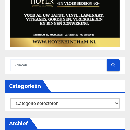
Categorieën
categorieën
Archief