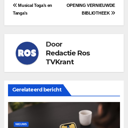
Bericht
Musical Toga’s en
OPENING VERNIEUWDE
Tanga’s
BIBLIOTHEEK
navigatie
Door
Redactie Ros
TVKrant
Gerelateerd bericht
NIEUWS