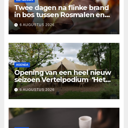
Twee dagen na flinke brand
in bos tussen Rosmalen en
Nuland
6 AUGUSTUS 2026
AGENDA
Opening van een heel nieuw
seizoen Vertelpodium ‘Het
Lopende Vuur’. Landelijke
6 AUGUSTUS 2026
verhalen in Bomentuin D’n
Hooidonk