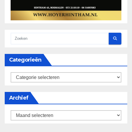
Categorieën
categorieën
Archief
Archief