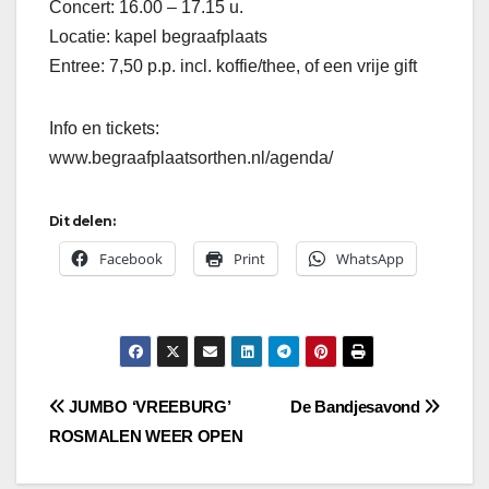
Concert: 16.00 – 17.15 u.
Locatie: kapel begraafplaats
Entree: 7,50 p.p. incl. koffie/thee, of een vrije gift
Info en tickets:
www.begraafplaatsorthen.nl/agenda/
Dit delen:
Facebook
Print
WhatsApp
Bericht
JUMBO ‘VREEBURG’
De Bandjesavond
ROSMALEN WEER OPEN
navigatie