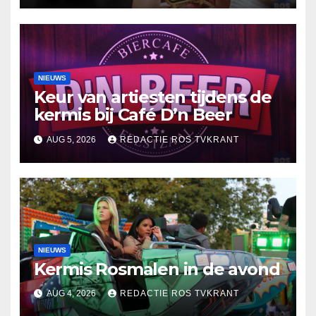
NIEUWS
Keur van artiesten tijdens de
kermis bij Café D’n Beer
AUG 5, 2026
REDACTIE ROS TVKRANT
NIEUWS
Kermis Rosmalen in de avond
AUG 4, 2026
REDACTIE ROS TVKRANT