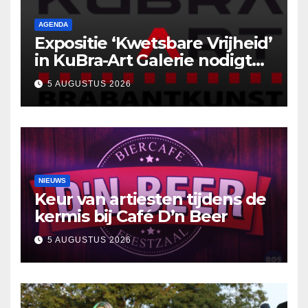
AGENDA
Expositie ‘Kwetsbare Vrijheid’
in KuBra-Art Galerie nodigt
uit tot ontmoeting en
5 AUGUSTUS 2026
reflectie
NIEUWS
Keur van artiesten tijdens de
kermis bij Café D’n Beer
5 AUGUSTUS 2026