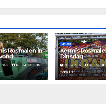
NIEUWS
is Rosmalen in
Kermis Rosmale
avond
Dinsdag
, 2026
REDACTIE ROS
AUG 4, 2026
REDACTIE
T
TVKRANT