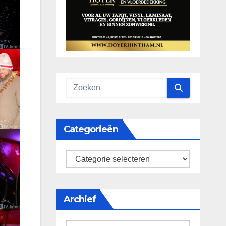
Categorieën
categorieën
Archief