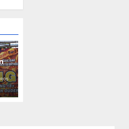
n
 ROS