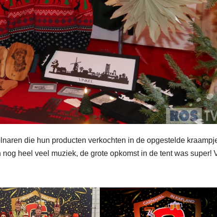
elnaren die hun producten verkochten in de opgestelde kraampj
nog heel veel muziek, de grote opkomst in de tent was super! 