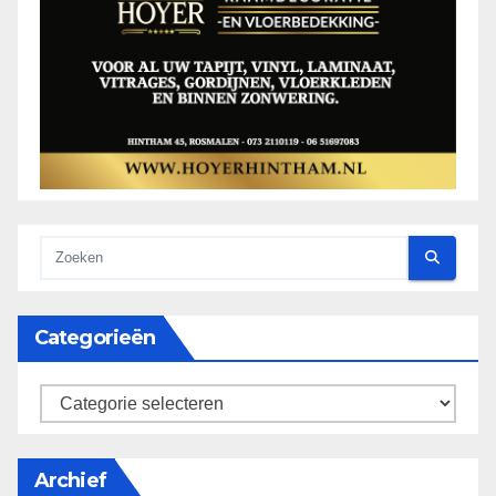
Categorieën
categorieën
Archief