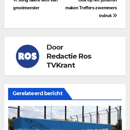
Bericht
grootmeester
maken Treffers-zwemmers
navigatie
indruk
Door
Redactie Ros
TVKrant
Gerelateerd bericht