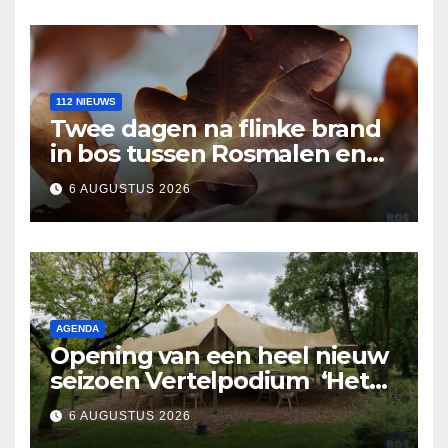
112 NIEUWS
Twee dagen na flinke brand
in bos tussen Rosmalen en
Nuland
6 AUGUSTUS 2026
AGENDA
Opening van een heel nieuw
seizoen Vertelpodium ‘Het
Lopende Vuur’. Landelijke
6 AUGUSTUS 2026
verhalen in Bomentuin D’n