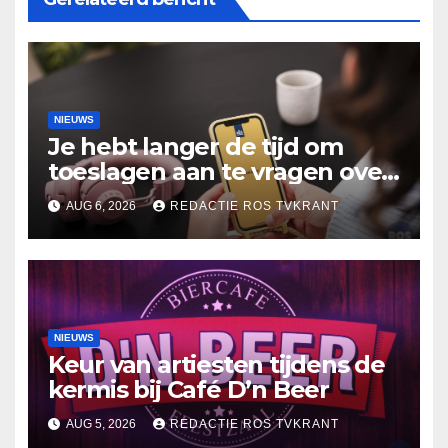
NIEUWS
Je hebt langer de tijd om
toeslagen aan te vragen over
2025
AUG 6, 2026
REDACTIE ROS TVKRANT
NIEUWS
Keur van artiesten tijdens de
kermis bij Café D’n Beer
AUG 5, 2026
REDACTIE ROS TVKRANT