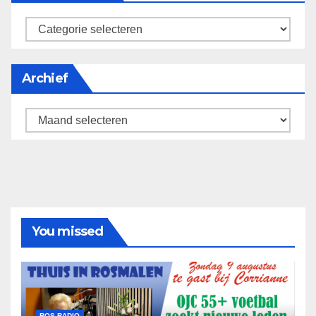
categorieën
Archief
Archief
You missed
ROS RADIO