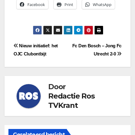
Facebook
Print
WhatsApp
Bericht
Nieuw initiatief: het
Fc Den Bosch – Jong Fc
OJC Clubontbijt
Utrecht 2-0
navigatie
Door
Redactie Ros
TVKrant
Gerelateerd bericht