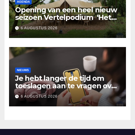
AGENDA
Opening van een heel nieuw
seizoen Vertelpodium ‘Het
Lopende Vuur’. Landelijke
6 AUGUSTUS 2026
verhalen in Bomentuin D’n
Hooidonk
NIEUWS
Je hebt langer de tijd om
toeslagen aan te vragen over
2025
6 AUGUSTUS 2026