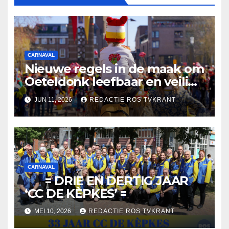
CARNAVAL
Nieuwe regels in de maak om
Oeteldonk leefbaar en veilig
te houden
JUN 11, 2026
REDACTIE ROS TVKRANT
CARNAVAL
= DRIE EN DERTIG JAAR
‘CC DE KÈPKES’ =
MEI 10, 2026
REDACTIE ROS TVKRANT