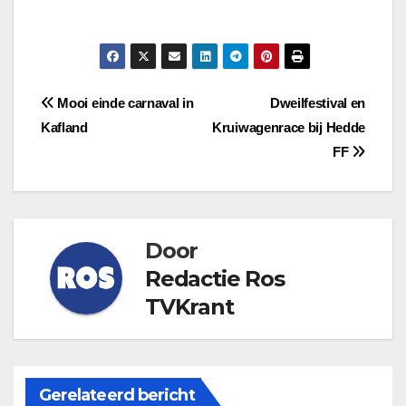
Bericht
Mooi einde carnaval in
Dweilfestival en
Kafland
Kruiwagenrace bij Hedde
navigatie
FF
Door
Redactie Ros
TVKrant
Gerelateerd bericht