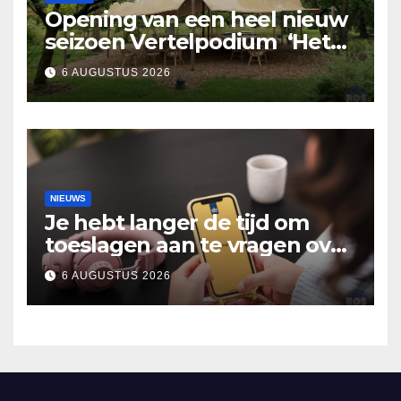
Opening van een heel nieuw
seizoen Vertelpodium ‘Het
Lopende Vuur’. Landelijke
6 AUGUSTUS 2026
verhalen in Bomentuin D’n
Hooidonk
NIEUWS
Je hebt langer de tijd om
toeslagen aan te vragen over
2025
6 AUGUSTUS 2026