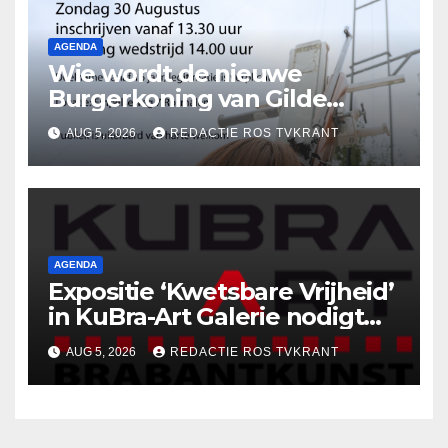
AGENDA
Wie wordt de nieuwe
Burgerkoning van Gilde
Rosmalen !
AUG 5, 2026
REDACTIE ROS TVKRANT
AGENDA
Expositie ‘Kwetsbare Vrijheid’
in KuBra-Art Galerie nodigt
uit tot ontmoeting en
AUG 5, 2026
REDACTIE ROS TVKRANT
reflectie