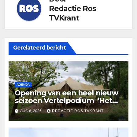
Redactie Ros
TVKrant
Gerelateerd bericht
AGENDA
Opening van een heel nieuw
seizoen Vertelpodium ‘Het
Lopende Vuur’. Landelijke
AUG 6, 2026
REDACTIE ROS TVKRANT
verhalen in Bomentuin D’n
Hooidonk