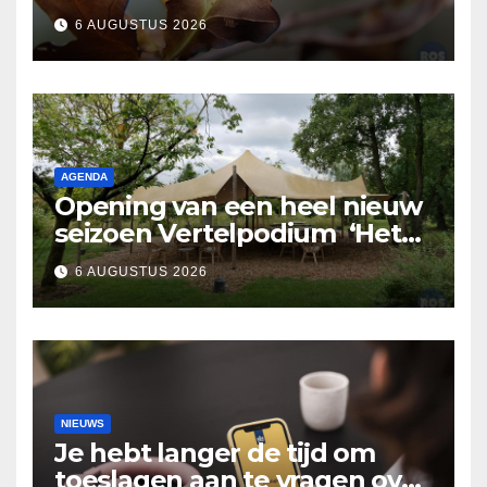
Nuland
6 AUGUSTUS 2026
AGENDA
Opening van een heel nieuw
seizoen Vertelpodium ‘Het
Lopende Vuur’. Landelijke
6 AUGUSTUS 2026
verhalen in Bomentuin D’n
Hooidonk
NIEUWS
Je hebt langer de tijd om
toeslagen aan te vragen over