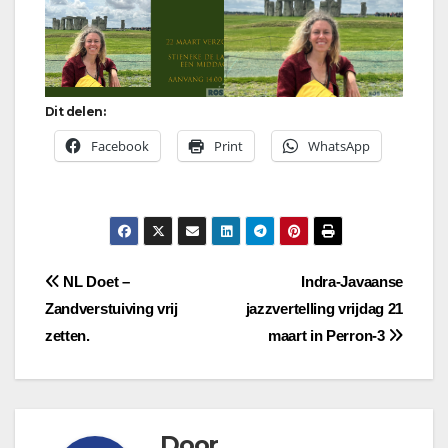
Dit delen:
Facebook
Print
WhatsApp
Bericht
NL Doet –
Indra-Javaanse
Zandverstuiving vrij
jazzvertelling vrijdag 21
navigatie
zetten.
maart in Perron-3
Door