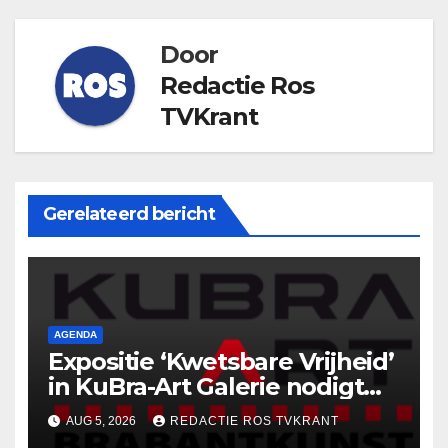
Door
Redactie Ros
TVKrant
Gerelateerd bericht
AGENDA
Expositie ‘Kwetsbare Vrijheid’
in KuBra-Art Galerie nodigt
uit tot ontmoeting en
AUG 5, 2026
REDACTIE ROS TVKRANT
reflectie