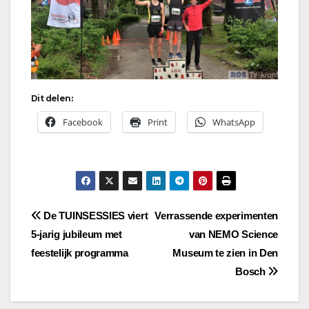
Dit delen:
Facebook
Print
WhatsApp
Bericht
De TUINSESSIES viert
Verrassende experimenten
5-jarig jubileum met
van NEMO Science
navigatie
feestelijk programma
Museum te zien in Den
Bosch