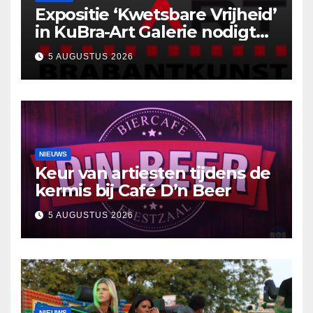
Expositie ‘Kwetsbare Vrijheid’
in KuBra-Art Galerie nodigt
uit tot ontmoeting en
5 AUGUSTUS 2026
reflectie
NIEUWS
Keur van artiesten tijdens de
kermis bij Café D’n Beer
5 AUGUSTUS 2026
NIEUWS