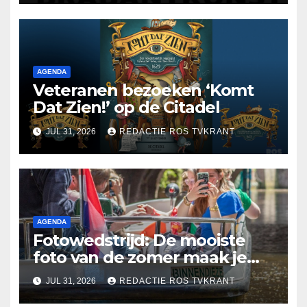
AGENDA
Veteranen bezoeken ‘Komt
Dat Zien!’ op de Citadel
JUL 31, 2026
REDACTIE ROS TVKRANT
AGENDA
Fotowedstrijd: De mooiste
foto van de zomer maak je
misschien wel in ’s-
JUL 31, 2026
REDACTIE ROS TVKRANT
Hertogenbosch