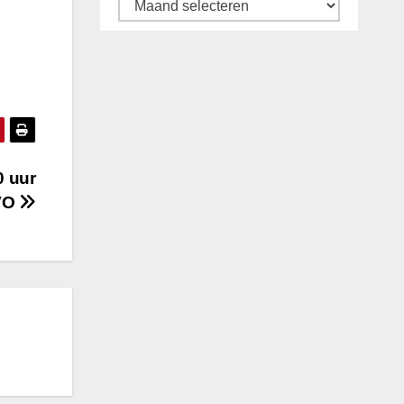
Archief
0 uur
VO