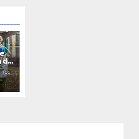
De
n de
 ROS
’s-