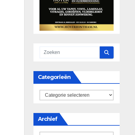
Categorieën
categorieën
Archief