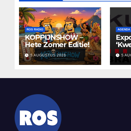
ROS RADIO
AGENDA
KOPPIJNSHOW –
Expo
Hete Zomer Editie!
‘Kwe
in K
5 AUGUSTUS 2026
5 AU
nodi
ont
refl