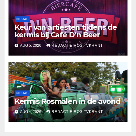
NIEUWS
Keur van artiesten tijdens de
kermis bij Café D’n Beer
AUG 5, 2026
REDACTIE ROS TVKRANT
NIEUWS
Kermis Rosmalen in de avond
AUG 4, 2026
REDACTIE ROS TVKRANT