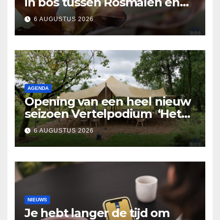
in bos tussen Rosmalen en
Nuland
6 AUGUSTUS 2026
AGENDA
Opening van een heel nieuw
seizoen Vertelpodium ‘Het
Lopende Vuur’. Landelijke
6 AUGUSTUS 2026
verhalen in Bomentuin D’n
Hooidonk
NIEUWS
Je hebt langer de tijd om