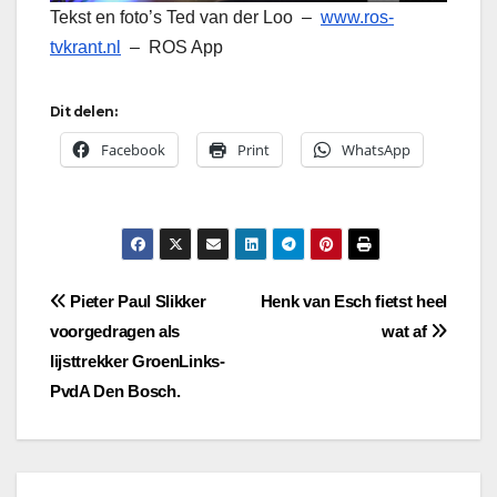
Tekst en foto’s Ted van der Loo –
www.ros-
tvkrant.nl
– ROS App
Dit delen:
Facebook
Print
WhatsApp
Bericht
Pieter Paul Slikker
Henk van Esch fietst heel
voorgedragen als
wat af
navigatie
lijsttrekker GroenLinks-
PvdA Den Bosch.