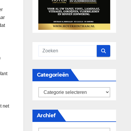
er
aar
dat
n
n
Want
Categorieën
categorieën
t net
Archief