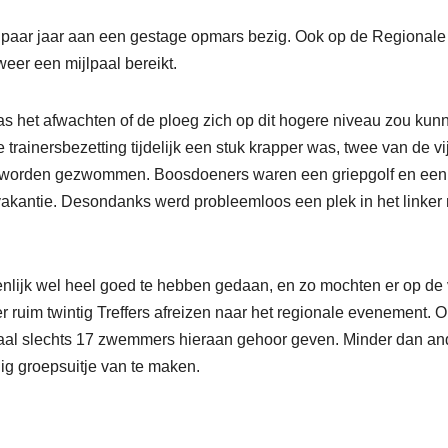
 paar jaar aan een gestage opmars bezig. Ook op de Regionale
r een mijlpaal bereikt.
s het afwachten of de ploeg zich op dit hogere niveau zou kun
trainersbezetting tijdelijk een stuk krapper was, twee van de vij
s worden gezwommen. Boosdoeners waren een griepgolf en een
vakantie. Desondanks werd probleemloos een plek in het linker ri
nlijk wel heel goed te hebben gedaan, en zo mochten er op de 
er ruim twintig Treffers afreizen naar het regionale evenement. 
aal slechts 17 zwemmers hieraan gehoor geven. Minder dan an
ig groepsuitje van te maken.