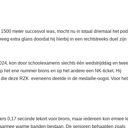
e 1500 meter succesvol was, mocht nu in totaal driemaal het po
eg extra glans doordat hij hierbij in een rechtstreeks duel zijn v
2024, kon door schoolexamens slechts één wedstrijddag en twe
het ene nummer brons en op het andere een NK-ticket. Hij
, die deze RZK eveneens deelde in de medaille-oogst. Voor het
ffers 0,17 seconde tekort voor brons, maar iedereen kon ermee 
g waarmee warme banden bestaan. De senioren behaalden zoals