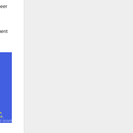
meer
ment