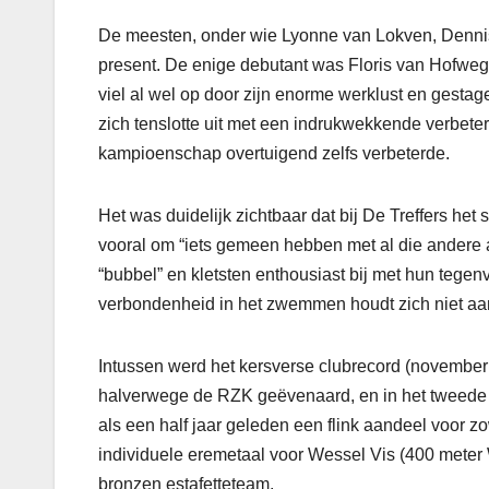
De meesten, onder wie Lyonne van Lokven, Dennis
present. De enige debutant was Floris van Hofwege
viel al wel op door zijn enorme werklust en gesta
zich tenslotte uit met een indrukwekkende verbeterin
kampioenschap overtuigend zelfs verbeterde.
Het was duidelijk zichtbaar dat bij De Treffers het 
vooral om “iets gemeen hebben met al die andere
“bubbel” en kletsten enthousiast bij met hun tege
verbondenheid in het zwemmen houdt zich niet a
Intussen werd het kersverse clubrecord (november
halverwege de RZK geëvenaard, en in het tweede we
als een half jaar geleden een flink aandeel voor 
individuele eremetaal voor Wessel Vis (400 meter
bronzen estafetteteam.