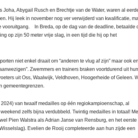
 Joha, Abygail Rusch en Brechtje van de Water, waren al eerd
n. Hij leek in november nog ver verwijderd van kwalificatie, m
ge vooruitgang. In Breda, op de dag van de deadline, betaalde 
g op zijn 50 meter vrije slag, in een tijd die hij op het
sporten niet enkel draait om “anderen te vlug af zijn” maar ook e
 aanwezigen”. Zwemmers en trainers braken voortdurend uit hu
nvoeters uit Oss, Waalwijk, Veldhoven, Hoogerheide of Geleen. 
an gemeentegrenzen.
 2024) van twaalf medailles op één regiokampioenschap, al
ekend zelfs bijna verdubbeld. Twintig medailles in totaal! Me
zowel Pien Walstra als Adrian Janse van Rensburg, en het eerste
 Wisselslag). Evelien de Rooij completeerde aan hun zijde een