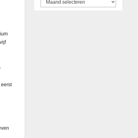
Archief
dium
ijf
e
 eerst
leven