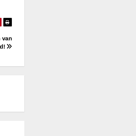
n van
nd!