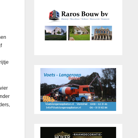
nen
f
jtje
vier
Onder
ders,