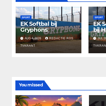
SPORT
SPORT
EK Softbal bij
EK S
Gryphons
bij 
AUG 4, 2026
REDACTIE ROS
JUL 2
TVKRANT
TVKRAN
You missed