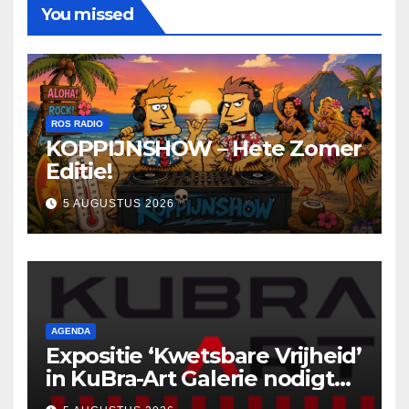
You missed
ROS RADIO
KOPPIJNSHOW – Hete Zomer
Editie!
5 AUGUSTUS 2026
AGENDA
Expositie ‘Kwetsbare Vrijheid’
in KuBra-Art Galerie nodigt
uit tot ontmoeting en