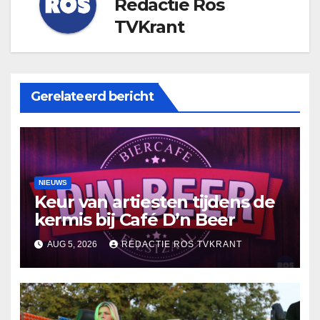
Redactie Ros
TVKrant
Gerelateerd bericht
NIEUWS
Keur van artiesten tijdens de
kermis bij Café D’n Beer
AUG 5, 2026
REDACTIE ROS TVKRANT