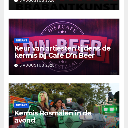
5 AUGUSTUS 2026
reflectie
NIEUWS
Keur van artiesten tijdens de
kermis bij Café D’n Beer
5 AUGUSTUS 2026
NIEUWS
Kermis Rosmalen in de
avond