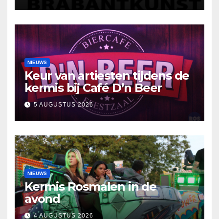
reflectie
NIEUWS
Keur van artiesten tijdens de
kermis bij Café D’n Beer
5 AUGUSTUS 2026
NIEUWS
Kermis Rosmalen in de
avond
4 AUGUSTUS 2026