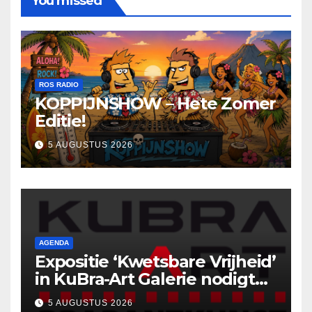
You missed
ROS RADIO
KOPPIJNSHOW – Hete Zomer
Editie!
5 AUGUSTUS 2026
AGENDA
Expositie ‘Kwetsbare Vrijheid’
in KuBra-Art Galerie nodigt
uit tot ontmoeting en
5 AUGUSTUS 2026