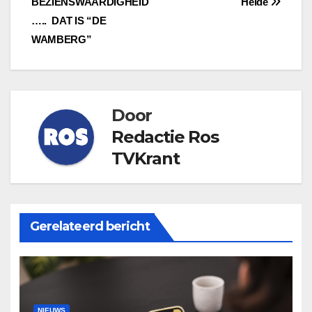
BEZIENSWAARDIGHEID
Heide
navigatie
….. DAT IS “DE
WAMBERG”
Door
Redactie Ros
TVKrant
Gerelateerd bericht
NIEUWS