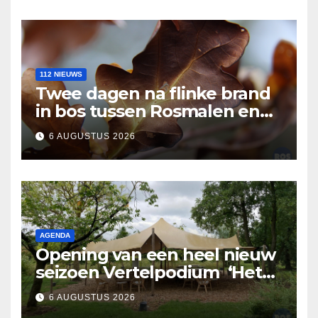
112 NIEUWS
Twee dagen na flinke brand
in bos tussen Rosmalen en
Nuland
6 AUGUSTUS 2026
AGENDA
Opening van een heel nieuw
seizoen Vertelpodium ‘Het
Lopende Vuur’. Landelijke
6 AUGUSTUS 2026
verhalen in Bomentuin D’n