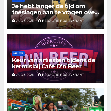
Je hebt langer de tijd om
toeslagen aan te vragen over
2025
AUG 6, 2026
REDACTIE ROS TVKRANT
NIEUWS
Keur van artiesten tijdens de
kermis bij Café D’n Beer
AUG 5, 2026
REDACTIE ROS TVKRANT