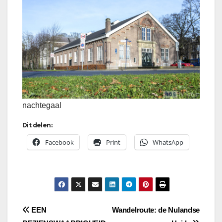
nachtegaal
Dit delen:
Facebook
Print
WhatsApp
Bericht
EEN
Wandelroute: de Nulandse