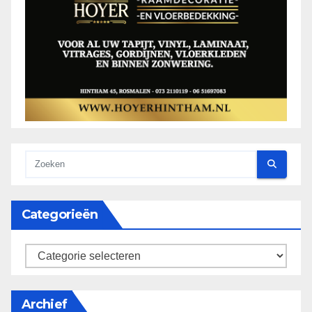
Categorieën
categorieën
Archief