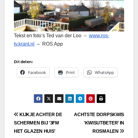
Tekst en foto’s Ted van der Loo –
www.ros-
tv.krant.nl
– ROS App
Dit delen:
Facebook
Print
WhatsApp
Bericht
KIJKJE ACHTER DE
ACHTSTE DORPSKWIS
SCHERMEN BIJ ‘3FM
‘KWISUTBETER’ IN
navigatie
HET GLAZEN HUIS’
ROSMALEN