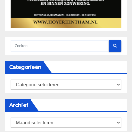
Categorieën
categorieën
Archief
Archief