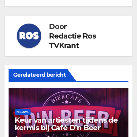
Door
Redactie Ros
TVKrant
Gerelateerd bericht
NIEUWS
Keur van artiesten tijdens de
kermis bij Café D’n Beer