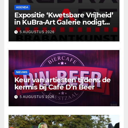
AGENDA
Expositie ‘Kwetsbare Vrijheid’
in KuBra-Art Galerie nodigt
uit tot ontmoeting en
5 AUGUSTUS 2026
reflectie
NIEUWS
Keur van artiesten tijdens de
kermis bij Café D’n Beer
5 AUGUSTUS 2026