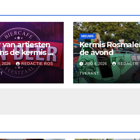
NIEUWS
 van artiesten
Kermis Rosmale
ens de kermis bij
de avond
 D’n Beer
, 2026
REDACTIE ROS
AUG 4, 2026
REDACTIE
T
TVKRANT