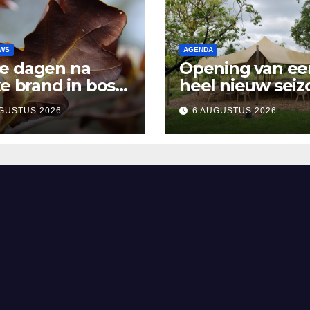
UWS
AGENDA
e dagen na
Opening van ee
ke brand in bos
heel nieuw seiz
sen Rosmalen en
Vertelpodium ‘
GUSTUS 2026
6 AUGUSTUS 2026
and
Lopende Vuur’.
Landelijke verh
in Bomentuin D
Hooidonk