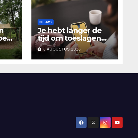
NIEUWS
n
Je hebt langer de
oen
tijd om toeslagen
Het
aan te vragen over
6 AUGUSTUS 2026
2025
alen
’n