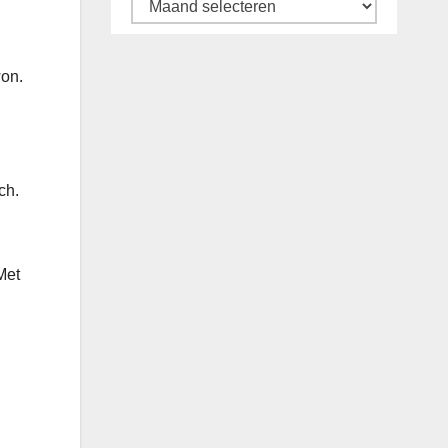
Archief
won.
ch.
Met