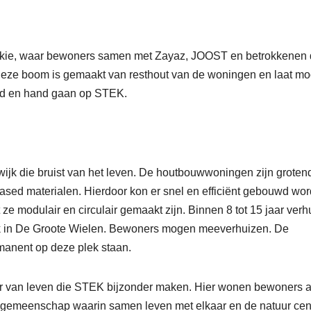
tekkie, waar bewoners samen met Zayaz, JOOST en betrokkenen
 Deze boom is gemaakt van resthout van de woningen en laat mo
nd en hand gaan op STEK.
jk die bruist van het leven. De houtbouwwoningen zijn groten
based materialen. Hierdoor kon er snel en efficiënt gebouwd wo
e modulair en circulair gemaakt zijn. Binnen 8 tot 15 jaar verh
ek in De Groote Wielen. Bewoners mogen meeverhuizen. De
manent op deze plek staan.
er van leven die STEK bijzonder maken. Hier wonen bewoners 
e gemeenschap waarin samen leven met elkaar en de natuur cen