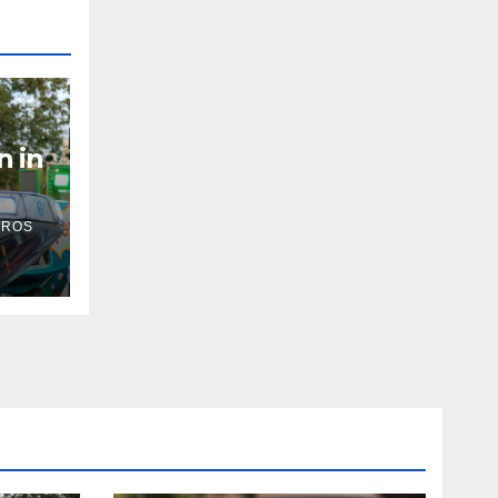
n in
 ROS