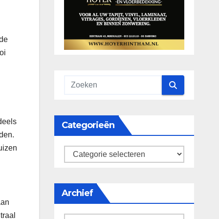
 de
oi
deels
Categorieën
rden.
uizen
categorieën
Archief
aan
traal