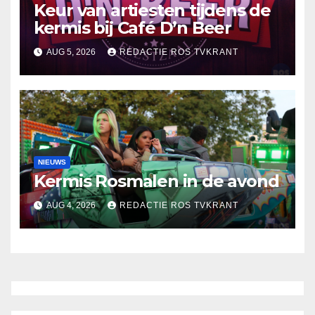
Keur van artiesten tijdens de
kermis bij Café D’n Beer
AUG 5, 2026
REDACTIE ROS TVKRANT
NIEUWS
Kermis Rosmalen in de avond
AUG 4, 2026
REDACTIE ROS TVKRANT