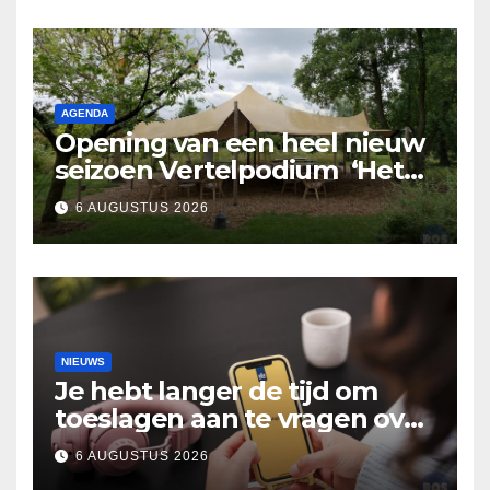
AGENDA
Opening van een heel nieuw
seizoen Vertelpodium ‘Het
Lopende Vuur’. Landelijke
6 AUGUSTUS 2026
verhalen in Bomentuin D’n
Hooidonk
NIEUWS
Je hebt langer de tijd om
toeslagen aan te vragen over
2025
6 AUGUSTUS 2026