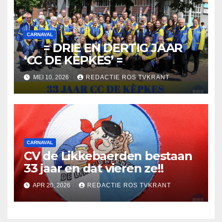
CARNAVAL
= DRIE EN DERTIG JAAR
‘CC DE KÈPKES’ =
MEI 10, 2026
REDACTIE ROS TVKRANT
CARNAVAL
CV de Likkebaerden bestaan
33 jaar en dat vieren ze!!
APR 20, 2026
REDACTIE ROS TVKRANT