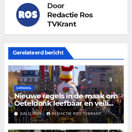
Door
Redactie Ros
TVKrant
Gerelateerd bericht
CARNAVAL
Nieuwe regels in de maak om
Oeteldonk leefbaar en veilig
te houden
JUN 11, 2026
REDACTIE ROS TVKRANT