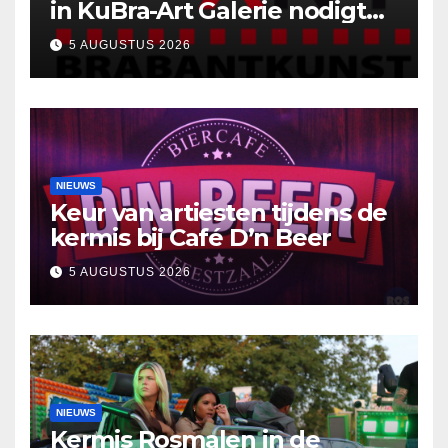
in KuBra-Art Galerie nodigt
uit tot ontmoeting en
5 AUGUSTUS 2026
reflectie
NIEUWS
Keur van artiesten tijdens de
kermis bij Café D’n Beer
5 AUGUSTUS 2026
NIEUWS
Kermis Rosmalen in de