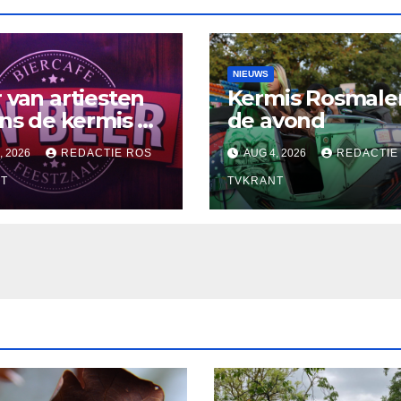
NIEUWS
 van artiesten
Kermis Rosmale
ens de kermis bij
de avond
 D’n Beer
, 2026
REDACTIE ROS
AUG 4, 2026
REDACTIE
T
TVKRANT