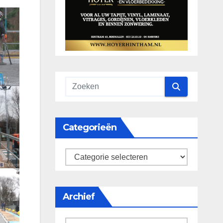
Categorieën
categorieën
Archief