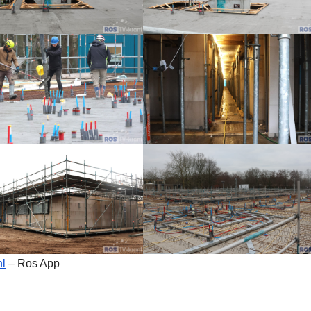
nl
– Ros App