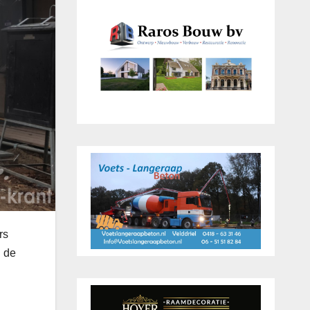
rs
 de