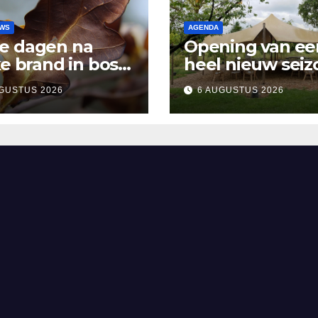
UWS
AGENDA
e dagen na
Opening van ee
ke brand in bos
heel nieuw seiz
sen Rosmalen en
Vertelpodium ‘
GUSTUS 2026
6 AUGUSTUS 2026
and
Lopende Vuur’.
Landelijke verh
in Bomentuin D
Hooidonk