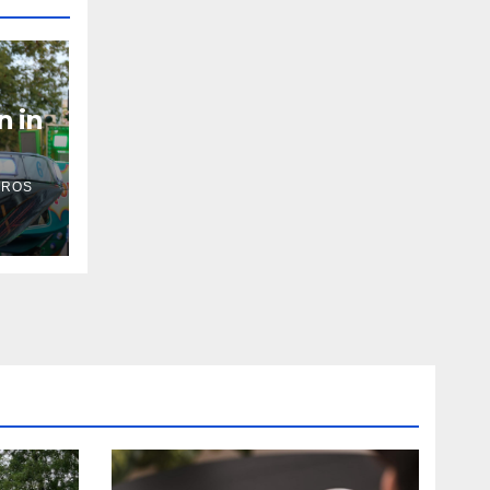
n in
 ROS