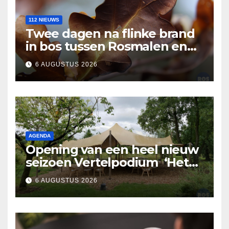
112 NIEUWS
Twee dagen na flinke brand
in bos tussen Rosmalen en
Nuland
6 AUGUSTUS 2026
AGENDA
Opening van een heel nieuw
seizoen Vertelpodium ‘Het
Lopende Vuur’. Landelijke
6 AUGUSTUS 2026
verhalen in Bomentuin D’n
Hooidonk