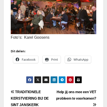
Foto’s: Karel Goosens
Dit delen:
Facebook
Print
WhatsApp
Bericht
TRADITIONELE
Help jij ons mee een VET
KERSTVIERING BIJ DE
probleem te voorkomen?
navigatie
SINT JANSKERK