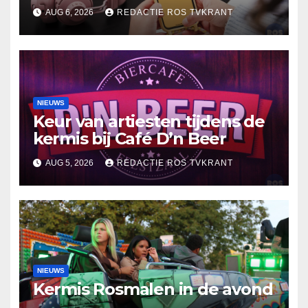
2025
AUG 6, 2026
REDACTIE ROS TVKRANT
NIEUWS
Keur van artiesten tijdens de
kermis bij Café D’n Beer
AUG 5, 2026
REDACTIE ROS TVKRANT
NIEUWS
Kermis Rosmalen in de avond