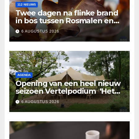
112 NIEUWS
Twee dagen na flinke brand
in bos tussen Rosmalen en
Nuland
6 AUGUSTUS 2026
AGENDA
Opening van een heel nieuw
seizoen Vertelpodium ‘Het
Lopende Vuur’. Landelijke
6 AUGUSTUS 2026
verhalen in Bomentuin D’n
Hooidonk