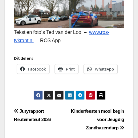
Tekst en foto’s Ted van der Loo –
www.ros-
tvkrant.nl
– ROS App
Dit delen:
Facebook
Print
WhatsApp
Bericht
Juryrapport
Kinderfeesten mooi begin
Reutemeteut 2026
voor Jeugdig
navigatie
Zandhazendurp