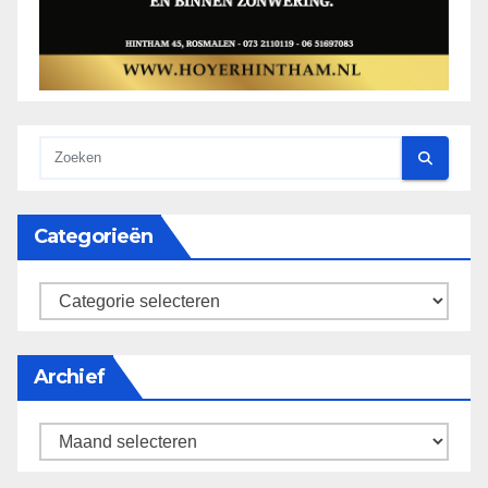
Categorieën
categorieën
Archief
Archief