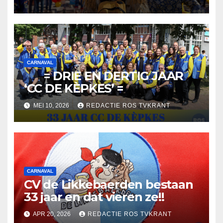
CARNAVAL
= DRIE EN DERTIG JAAR
‘CC DE KÈPKES’ =
MEI 10, 2026
REDACTIE ROS TVKRANT
CARNAVAL
CV de Likkebaerden bestaan
33 jaar en dat vieren ze!!
APR 20, 2026
REDACTIE ROS TVKRANT