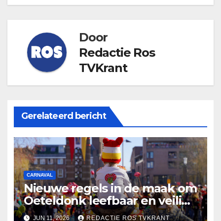
Door
Redactie Ros
TVKrant
Gerelateerd bericht
CARNAVAL
Nieuwe regels in de maak om
Oeteldonk leefbaar en veilig
te houden
JUN 11, 2026
REDACTIE ROS TVKRANT