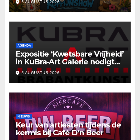
5 AUGUSTUS 2026
AGENDA
Expositie ‘Kwetsbare Vrijheid’
in KuBra-Art Galerie nodigt
uit tot ontmoeting en
5 AUGUSTUS 2026
reflectie
NIEUWS
Keur van artiesten tijdens de
kermis bij Café D’n Beer