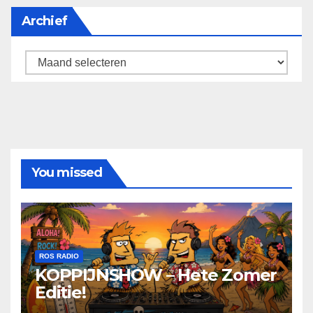
Archief
Archief
You missed
ROS RADIO
KOPPIJNSHOW – Hete Zomer
Editie!