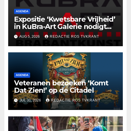
AGENDA
Expositie ‘Kwetsbare Vrijheid’
in KuBra-Art Galerie nodigt
uit tot ontmoeting en
AUG 5, 2026
REDACTIE ROS TVKRANT
reflectie
AGENDA
Veteranen bezoeken ‘Komt
Dat Zien!’ op de Citadel
JUL 31, 2026
REDACTIE ROS TVKRANT