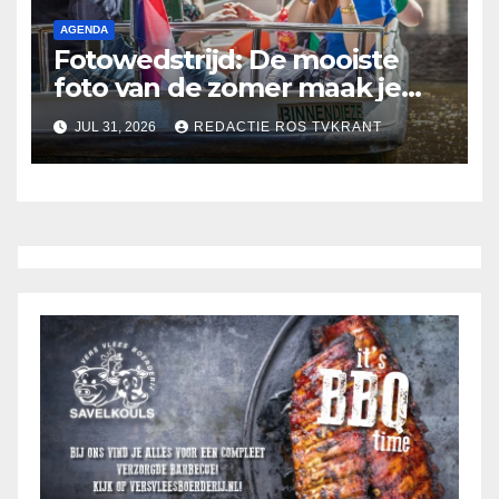
AGENDA
Fotowedstrijd: De mooiste
foto van de zomer maak je
misschien wel in ’s-
JUL 31, 2026
REDACTIE ROS TVKRANT
Hertogenbosch