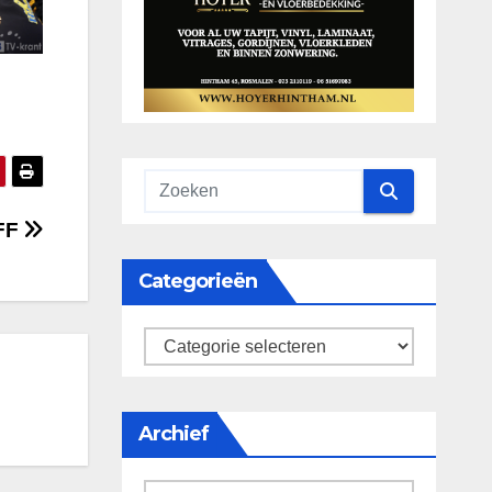
 FF
Categorieën
categorieën
Archief