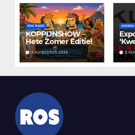
ROS RADIO
AGENDA
KOPPIJNSHOW –
Expo
Hete Zomer Editie!
‘Kwe
in K
5 AUGUSTUS 2026
5 AU
nodi
ont
refl