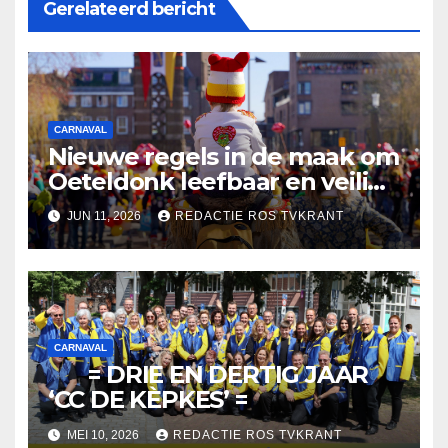
Gerelateerd bericht
CARNAVAL
Nieuwe regels in de maak om
Oeteldonk leefbaar en veilig
te houden
JUN 11, 2026
REDACTIE ROS TVKRANT
CARNAVAL
= DRIE EN DERTIG JAAR
‘CC DE KÈPKES’ =
MEI 10, 2026
REDACTIE ROS TVKRANT