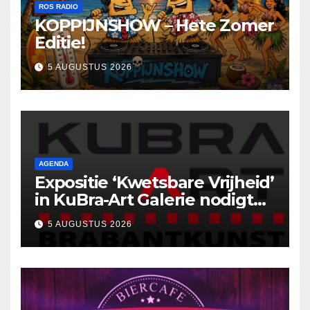
ROS RADIO
KOPPIJNSHOW – Hete Zomer
Editie!
5 AUGUSTUS 2026
AGENDA
Expositie ‘Kwetsbare Vrijheid’
in KuBra-Art Galerie nodigt
uit tot ontmoeting en
5 AUGUSTUS 2026
reflectie