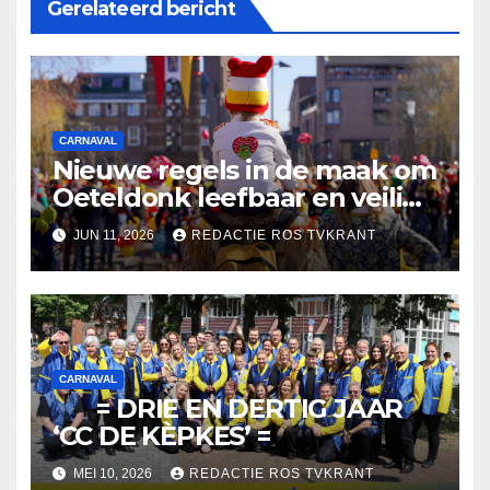
Gerelateerd bericht
CARNAVAL
Nieuwe regels in de maak om
Oeteldonk leefbaar en veilig
te houden
JUN 11, 2026
REDACTIE ROS TVKRANT
CARNAVAL
= DRIE EN DERTIG JAAR
‘CC DE KÈPKES’ =
MEI 10, 2026
REDACTIE ROS TVKRANT