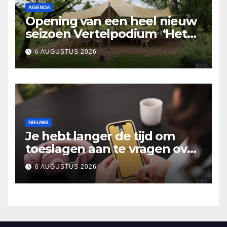
AGENDA
Opening van een heel nieuw
seizoen Vertelpodium ‘Het
Lopende Vuur’. Landelijke
6 AUGUSTUS 2026
verhalen in Bomentuin D’n
Hooidonk
NIEUWS
Je hebt langer de tijd om
toeslagen aan te vragen over
2025
6 AUGUSTUS 2026