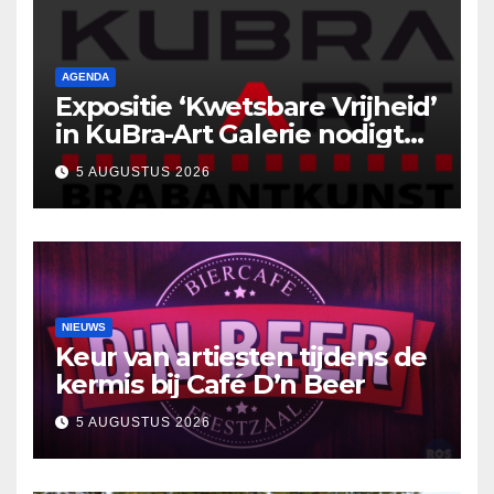
AGENDA
Expositie ‘Kwetsbare Vrijheid’
in KuBra-Art Galerie nodigt
uit tot ontmoeting en
5 AUGUSTUS 2026
reflectie
NIEUWS
Keur van artiesten tijdens de
kermis bij Café D’n Beer
5 AUGUSTUS 2026