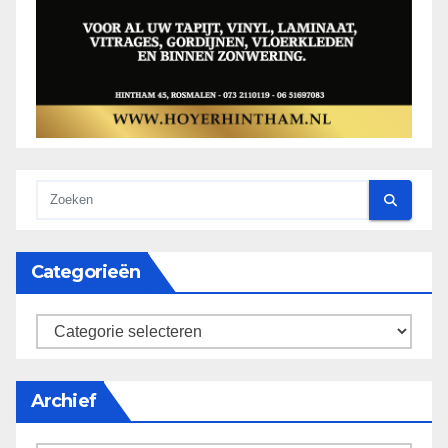
Categorieën
categorieën
Archief