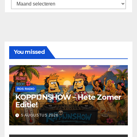
Archief
You missed
ROS RADIO
KOPPIJNSHOW – Hete Zomer
Editie!
5 AUGUSTUS 2026