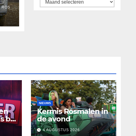
Archief
 ROS
’s-
NIEUWS
ten
Kermis Rosmalen in
s bij
de avond
4 AUGUSTUS 2026