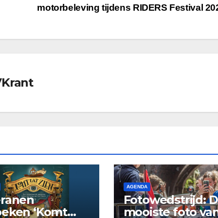
motorbeleving tijdens RIDERS Festival 2
VKrant
AGENDA
eranen
Fotowedstrijd: 
oeken ‘Komt
mooiste foto va