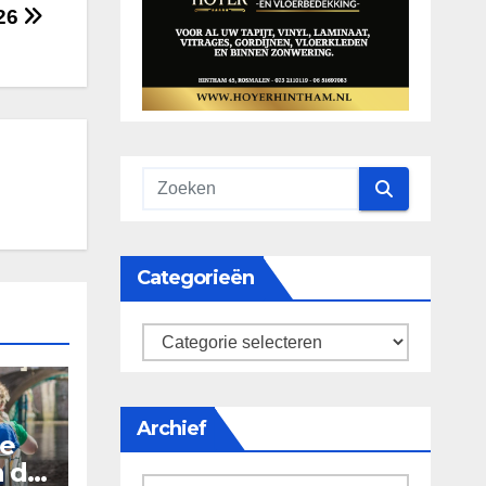
026
Categorieën
categorieën
Archief
De
n de