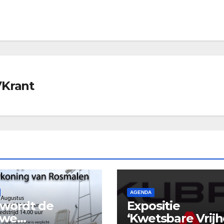
VKrant
AGENDA
wordt de
Expositie
uwe
‘Kwetsbare Vrijh