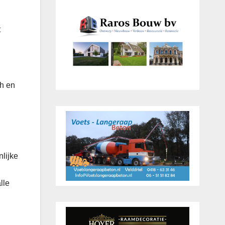
t
ch en
lijke
lle