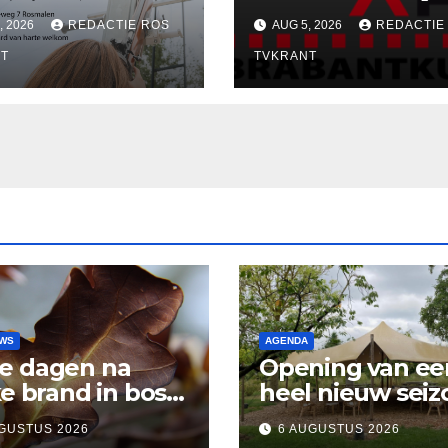
erkoning van
in KuBra-Art Gal
, 2026
REDACTIE ROS
AUG 5, 2026
REDACTIE
e Rosmalen !
nodigt uit tot
T
ontmoeting en
TVKRANT
reflectie
UWS
AGENDA
e dagen na
Opening van ee
ke brand in bos
heel nieuw seiz
sen Rosmalen en
Vertelpodium ‘
GUSTUS 2026
6 AUGUSTUS 2026
and
Lopende Vuur’.