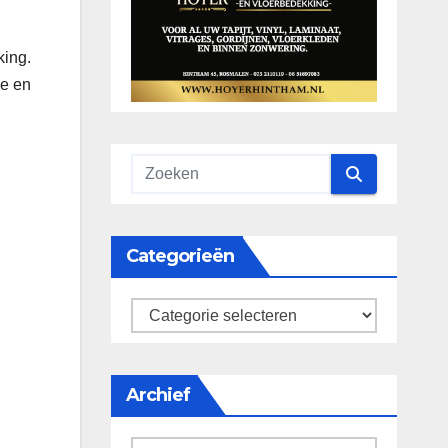
king.
ie en
Categorieën
categorieën
Archief