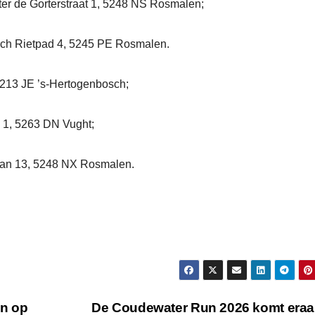
er de Gorterstraat 1, 5248 NS Rosmalen;
rch Rietpad 4, 5245 PE Rosmalen.
5213 JE ’s-Hertogenbosch;
n 1, 5263 DN Vught;
laan 13, 5248 NX Rosmalen.
en op
De Coudewater Run 2026 komt era