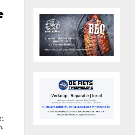
e
31
n,