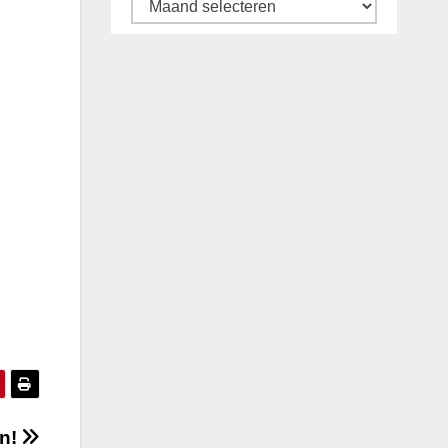
Archief
an!