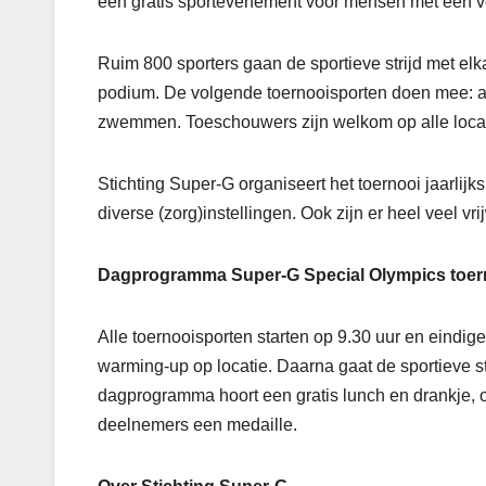
een gratis sportevenement voor mensen met een ve
Ruim 800 sporters gaan de sportieve strijd met elka
podium. De volgende toernooisporten doen mee: atle
zwemmen. Toeschouwers zijn welkom op alle locat
Stichting Super-G organiseert het toernooi jaarli
diverse (zorg)instellingen. Ook zijn er heel veel vr
Dagprogramma Super-G Special Olympics toer
Alle toernooisporten starten op 9.30 uur en eindi
warming-up op locatie. Daarna gaat de sportieve st
dagprogramma hoort een gratis lunch en drankje, ook
deelnemers een medaille.