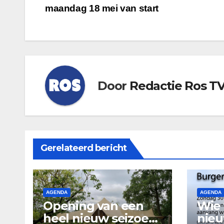
maandag 18 mei van start
navigatie
Door
Redactie Ros T
Gerelateerd bericht
AGENDA
AGENDA
Opening van een
Wie 
heel nieuw seizoen
nie