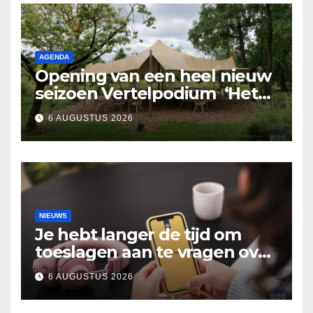
AGENDA
Opening van een heel nieuw
seizoen Vertelpodium ‘Het
Lopende Vuur’. Landelijke
6 AUGUSTUS 2026
verhalen in Bomentuin D’n
Hooidonk
NIEUWS
Je hebt langer de tijd om
toeslagen aan te vragen over
2025
6 AUGUSTUS 2026