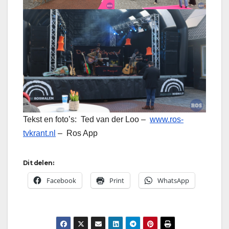
Tekst en foto’s: Ted van der Loo –
www.ros-
tvkrant.nl
– Ros App
Dit delen:
Facebook
Print
WhatsApp