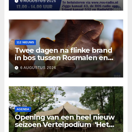
6 AUGUSTUS 2026
112 NIEUWS
Twee dagen na flinke brand
in bos tussen Rosmalen en
Nuland
6 AUGUSTUS 2026
AGENDA
Opening van een heel nieuw
seizoen Vertelpodium ‘Het
Lopende Vuur’. Landelijke