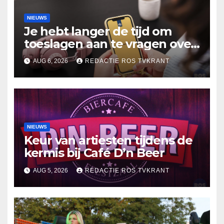
NIEUWS
Je hebt langer de tijd om
toeslagen aan te vragen over
2025
AUG 6, 2026
REDACTIE ROS TVKRANT
NIEUWS
Keur van artiesten tijdens de
kermis bij Café D’n Beer
AUG 5, 2026
REDACTIE ROS TVKRANT