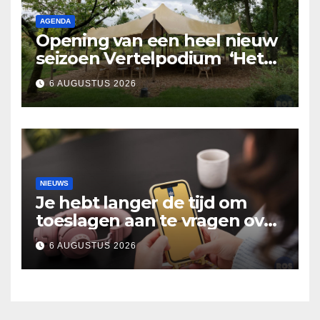
AGENDA
Opening van een heel nieuw
seizoen Vertelpodium ‘Het
Lopende Vuur’. Landelijke
6 AUGUSTUS 2026
verhalen in Bomentuin D’n
Hooidonk
NIEUWS
Je hebt langer de tijd om
toeslagen aan te vragen over
2025
6 AUGUSTUS 2026