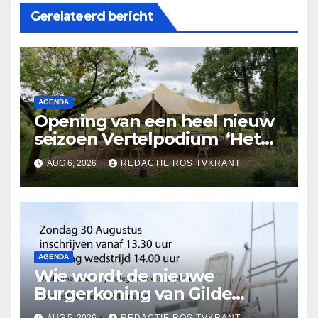
Gerelateerd bericht
AGENDA
Opening van een heel nieuw
seizoen Vertelpodium ‘Het
Lopende Vuur’. Landelijke
AUG 6, 2026
REDACTIE ROS TVKRANT
verhalen in Bomentuin D’n
Hooidonk
AGENDA
Wie wordt de nieuwe
Burgerkoning van Gilde
Rosmalen !