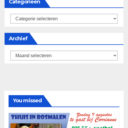
Categorieën
categorieën
Archief
Archief
You missed