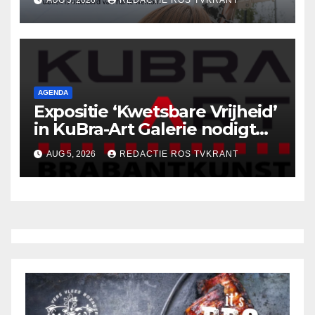
AUG 5, 2026
REDACTIE ROS TVKRANT
AGENDA
Expositie ‘Kwetsbare Vrijheid’
in KuBra-Art Galerie nodigt
uit tot ontmoeting en
AUG 5, 2026
REDACTIE ROS TVKRANT
reflectie