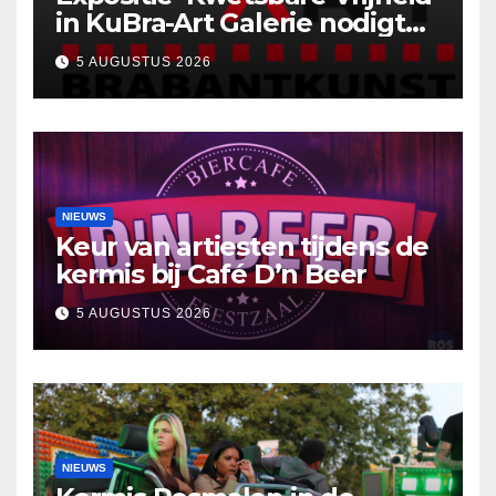
in KuBra-Art Galerie nodigt
uit tot ontmoeting en
5 AUGUSTUS 2026
reflectie
NIEUWS
Keur van artiesten tijdens de
kermis bij Café D’n Beer
5 AUGUSTUS 2026
NIEUWS