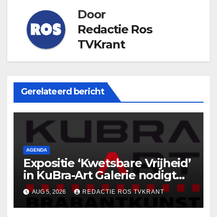
Door
Redactie Ros
TVKrant
Gerelateerd bericht
AGENDA
Expositie ‘Kwetsbare Vrijheid’
in KuBra-Art Galerie nodigt
uit tot ontmoeting en
AUG 5, 2026
REDACTIE ROS TVKRANT
reflectie