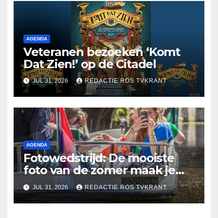
AGENDA
Veteranen bezoeken ‘Komt
Dat Zien!’ op de Citadel
JUL 31, 2026
REDACTIE ROS TVKRANT
AGENDA
Fotowedstrijd: De mooiste
foto van de zomer maak je
misschien wel in ’s-
JUL 31, 2026
REDACTIE ROS TVKRANT
Hertogenbosch