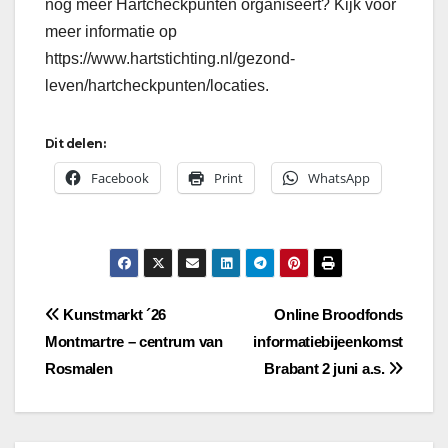
nog meer Hartcheckpunten organiseert? Kijk voor
meer informatie op
https://www.hartstichting.nl/gezond-
leven/hartcheckpunten/locaties.
Dit delen:
Facebook
Print
WhatsApp
Bericht
Kunstmarkt ´26
Online Broodfonds
Montmartre – centrum van
informatiebijeenkomst
navigatie
Rosmalen
Brabant 2 juni a.s.