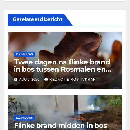
Gerelateerd bericht
112 NIEUWS
Twee dagen na flinke brand
in bos tussen Rosmalen en
Nuland
AUG 6, 2026
REDACTIE ROS TVKRANT
112 NIEUWS
Flinke brand midden in bos