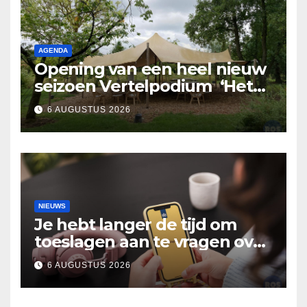
AGENDA
Opening van een heel nieuw
seizoen Vertelpodium ‘Het
Lopende Vuur’. Landelijke
6 AUGUSTUS 2026
verhalen in Bomentuin D’n
Hooidonk
NIEUWS
Je hebt langer de tijd om
toeslagen aan te vragen over
2025
6 AUGUSTUS 2026