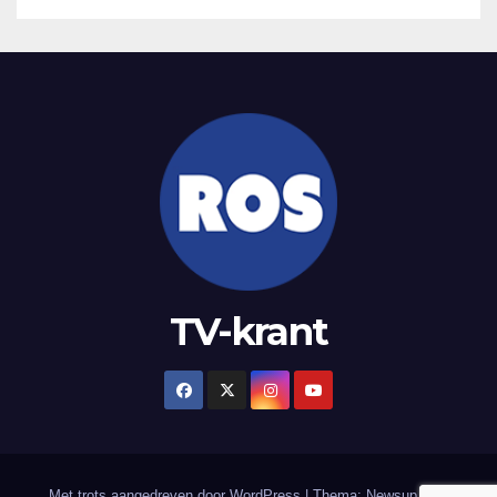
TV-krant
Met trots aangedreven door WordPress
|
Thema: Newsup door