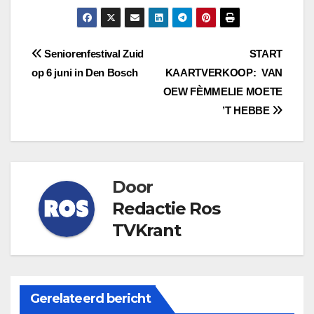
Bericht
Seniorenfestival Zuid
START
op 6 juni in Den Bosch
KAARTVERKOOP: VAN
navigatie
OEW FÈMMELIE MOETE
’T HEBBE
Door
Redactie Ros
TVKrant
Gerelateerd bericht