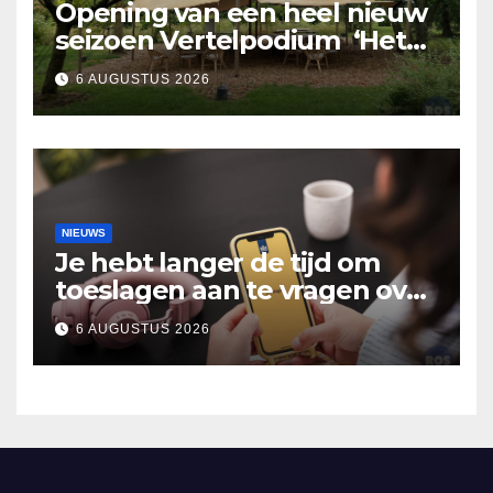
Opening van een heel nieuw
seizoen Vertelpodium ‘Het
Lopende Vuur’. Landelijke
6 AUGUSTUS 2026
verhalen in Bomentuin D’n
Hooidonk
NIEUWS
Je hebt langer de tijd om
toeslagen aan te vragen over
2025
6 AUGUSTUS 2026