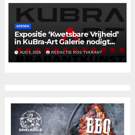
AGENDA
Expositie ‘Kwetsbare Vrijheid’
in KuBra-Art Galerie nodigt
uit tot ontmoeting en
AUG 5, 2026
REDACTIE ROS TVKRANT
reflectie