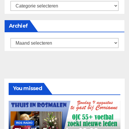
categorieën
Archief
Archief
You missed
ROS RADIO