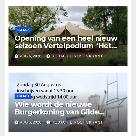
AGENDA
Opening van een heel nieuw
seizoen Vertelpodium ‘Het
Lopende Vuur’. Landelijke
AUG 6, 2026
REDACTIE ROS TVKRANT
verhalen in Bomentuin D’n
Hooidonk
AGENDA
Wie wordt de nieuwe
Burgerkoning van Gilde
Rosmalen !
AUG 5, 2026
REDACTIE ROS TVKRANT