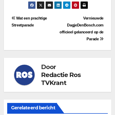
Bericht
Wat een prachtige
Vernieuwde
Streetparade
DagjeDenBosch.com
navigatie
officieel gelanceerd op de
Parade
Door
Redactie Ros
TVKrant
Gerelateerd bericht