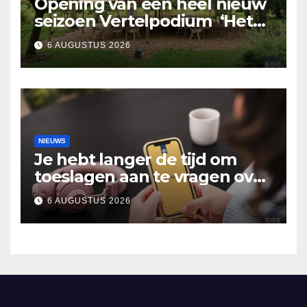
Opening van een heel nieuw
seizoen Vertelpodium ‘Het
Lopende Vuur’. Landelijke
6 AUGUSTUS 2026
verhalen in Bomentuin D’n
Hooidonk
NIEUWS
Je hebt langer de tijd om
toeslagen aan te vragen over
2025
6 AUGUSTUS 2026