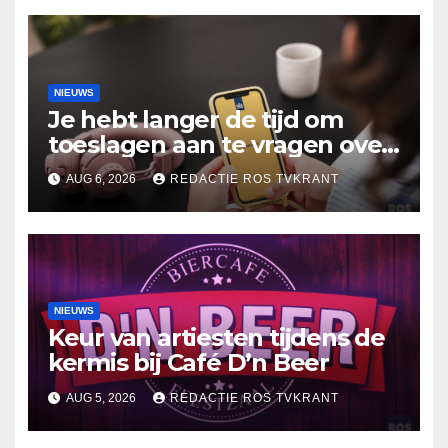
NIEUWS
Je hebt langer de tijd om
toeslagen aan te vragen over
2025
AUG 6, 2026
REDACTIE ROS TVKRANT
NIEUWS
Keur van artiesten tijdens de
kermis bij Café D’n Beer
AUG 5, 2026
REDACTIE ROS TVKRANT