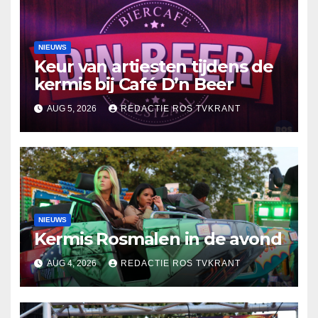
NIEUWS
Keur van artiesten tijdens de
kermis bij Café D’n Beer
AUG 5, 2026
REDACTIE ROS TVKRANT
NIEUWS
Kermis Rosmalen in de avond
AUG 4, 2026
REDACTIE ROS TVKRANT