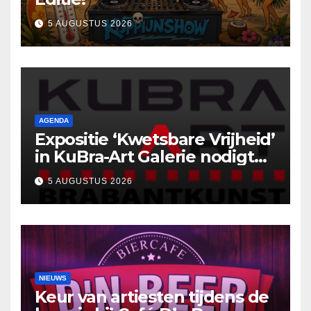
5 AUGUSTUS 2026
AGENDA
Expositie ‘Kwetsbare Vrijheid’
in KuBra-Art Galerie nodigt
uit tot ontmoeting en
5 AUGUSTUS 2026
reflectie
NIEUWS
Keur van artiesten tijdens de