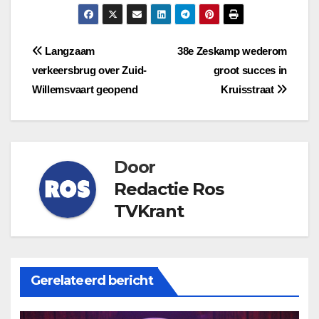
Bericht
Langzaam
38e Zeskamp wederom
verkeersbrug over Zuid-
groot succes in
navigatie
Willemsvaart geopend
Kruisstraat
Door
Redactie Ros
TVKrant
Gerelateerd bericht