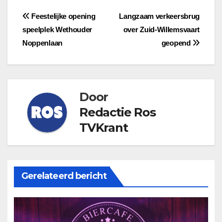
Bericht
Feestelijke opening
Langzaam verkeersbrug
speelplek Wethouder
over Zuid-Willemsvaart
navigatie
Noppenlaan
geopend
Door
Redactie Ros
TVKrant
Gerelateerd bericht