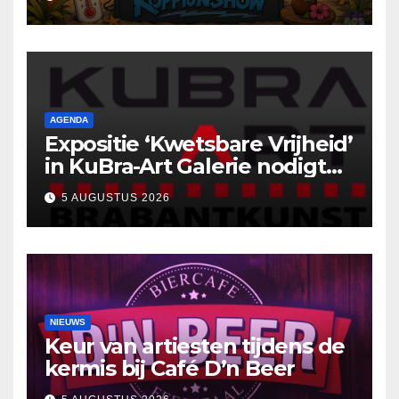
AGENDA
Expositie ‘Kwetsbare Vrijheid’
in KuBra-Art Galerie nodigt
uit tot ontmoeting en
5 AUGUSTUS 2026
reflectie
NIEUWS
Keur van artiesten tijdens de
kermis bij Café D’n Beer