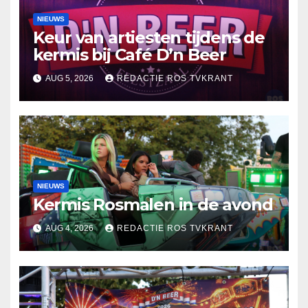
NIEUWS
Keur van artiesten tijdens de
kermis bij Café D’n Beer
AUG 5, 2026
REDACTIE ROS TVKRANT
NIEUWS
Kermis Rosmalen in de avond
AUG 4, 2026
REDACTIE ROS TVKRANT