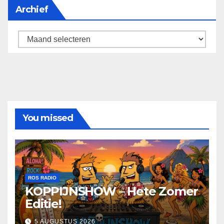
Archief
Archief
You missed
ROS RADIO
KOPPIJNSHOW – Hete Zomer
Editie!
5 AUGUSTUS 2026