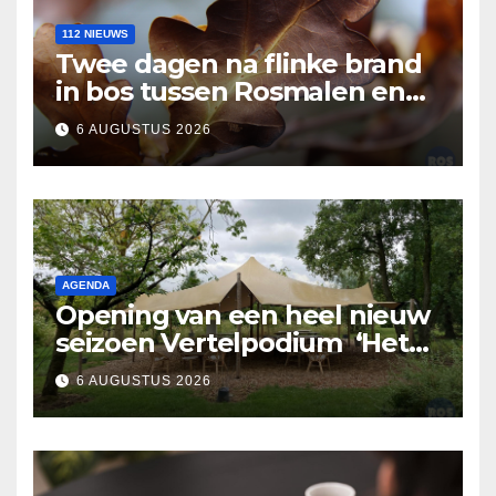
112 NIEUWS
Twee dagen na flinke brand
in bos tussen Rosmalen en
Nuland
6 AUGUSTUS 2026
AGENDA
Opening van een heel nieuw
seizoen Vertelpodium ‘Het
Lopende Vuur’. Landelijke
6 AUGUSTUS 2026
verhalen in Bomentuin D’n
Hooidonk