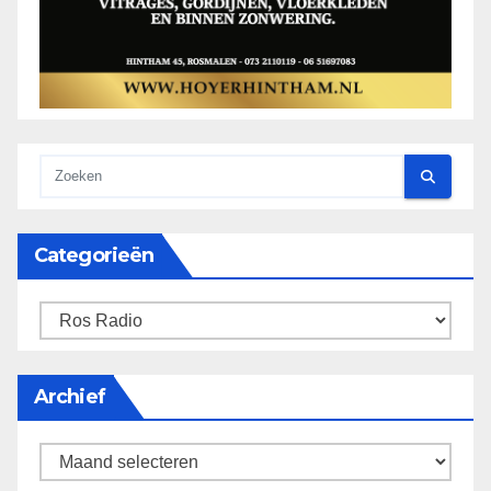
Categorieën
categorieën
Archief
Archief