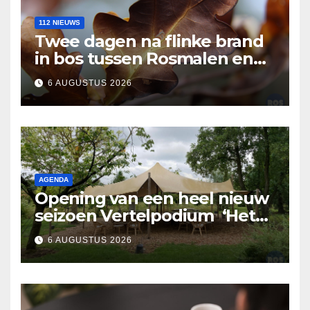
112 NIEUWS
Twee dagen na flinke brand
in bos tussen Rosmalen en
Nuland
6 AUGUSTUS 2026
AGENDA
Opening van een heel nieuw
seizoen Vertelpodium ‘Het
Lopende Vuur’. Landelijke
6 AUGUSTUS 2026
verhalen in Bomentuin D’n
Hooidonk