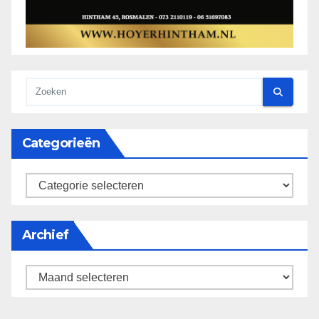
Categorieën
categorieën
Archief
Archief