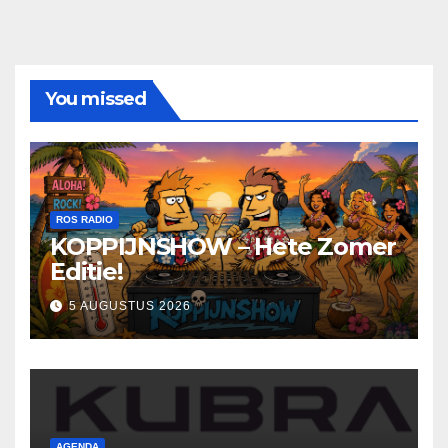
You missed
ROS RADIO
KOPPIJNSHOW – Hete Zomer
Editie!
5 AUGUSTUS 2026
AGENDA