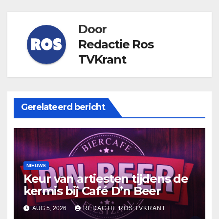
Door
Redactie Ros
TVKrant
Gerelateerd bericht
NIEUWS
Keur van artiesten tijdens de
kermis bij Café D’n Beer
AUG 5, 2026
REDACTIE ROS TVKRANT