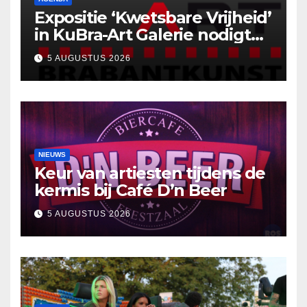
Expositie ‘Kwetsbare Vrijheid’
in KuBra-Art Galerie nodigt
uit tot ontmoeting en
5 AUGUSTUS 2026
reflectie
NIEUWS
Keur van artiesten tijdens de
kermis bij Café D’n Beer
5 AUGUSTUS 2026