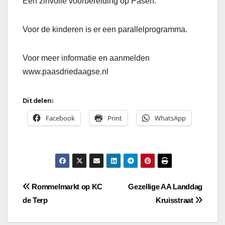
Een zinvolle voorbereiding op Pasen.
Voor de kinderen is er een parallelprogramma.
Voor meer informatie en aanmelden
www.paasdriedaagse.nl
Dit delen:
Facebook
Print
WhatsApp
Bericht
Rommelmarkt op KC
Gezellige AA Landdag
de Terp
Kruisstraat
navigatie