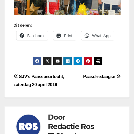
Dit delen:
Facebook
Print
WhatsApp
Bericht
SJV’s Paasspeurtocht,
Paasdriedaagse
zaterdag 20 april 2019
navigatie
Door
Redactie Ros