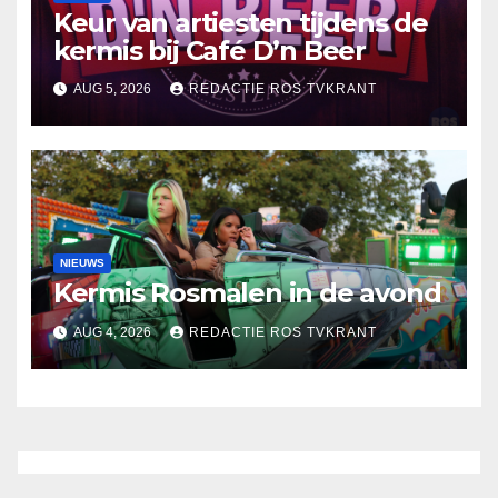
Keur van artiesten tijdens de
kermis bij Café D’n Beer
AUG 5, 2026
REDACTIE ROS TVKRANT
NIEUWS
Kermis Rosmalen in de avond
AUG 4, 2026
REDACTIE ROS TVKRANT