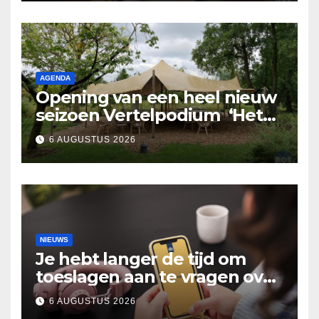
AGENDA
Opening van een heel nieuw
seizoen Vertelpodium ‘Het
Lopende Vuur’. Landelijke
6 AUGUSTUS 2026
verhalen in Bomentuin D’n
Hooidonk
NIEUWS
Je hebt langer de tijd om
toeslagen aan te vragen over
2025
6 AUGUSTUS 2026