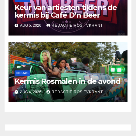
Keur van artiesten tijdens de
kermis bij Café D’n Beer
AUG 5, 2026
REDACTIE ROS TVKRANT
NIEUWS
Kermis Rosmalen in de avond
AUG 4, 2026
REDACTIE ROS TVKRANT