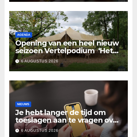
AGENDA
Opening van een heel nieuw
seizoen Vertelpodium ‘Het
Lopende Vuur’. Landelijke
6 AUGUSTUS 2026
verhalen in Bomentuin D’n
Hooidonk
NIEUWS
Je hebt langer de tijd om
toeslagen aan te vragen over
2025
6 AUGUSTUS 2026