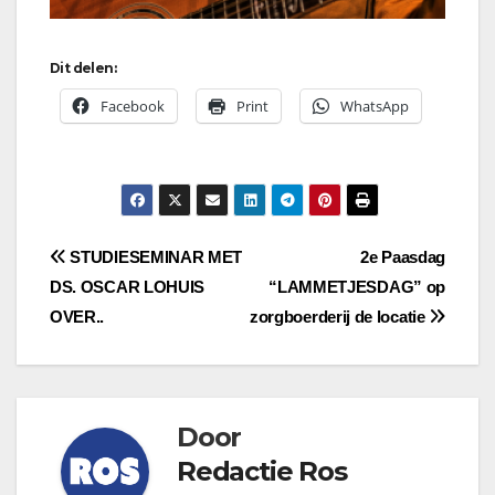
Dit delen:
Facebook
Print
WhatsApp
Bericht
STUDIESEMINAR MET
2e Paasdag
DS. OSCAR LOHUIS
“LAMMETJESDAG” op
navigatie
OVER..
zorgboerderij de locatie
Door
Redactie Ros