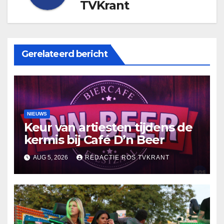
TVKrant
Gerelateerd bericht
NIEUWS
Keur van artiesten tijdens de
kermis bij Café D’n Beer
AUG 5, 2026
REDACTIE ROS TVKRANT