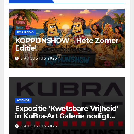
ROS RADIO
KOPPIJNSHOW – Hete Zomer
Editie!
5 AUGUSTUS 2026
AGENDA
Expositie ‘Kwetsbare Vrijheid’
in KuBra-Art Galerie nodigt
uit tot ontmoeting en
5 AUGUSTUS 2026
reflectie