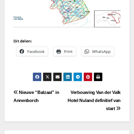
Dit delen:
Facebook
Print
WhatsApp
Bericht
Nieuwe “Balzaal” in
Verbouwing Van der Valk
Annenborch
Hotel Nuland definitief van
navigatie
start