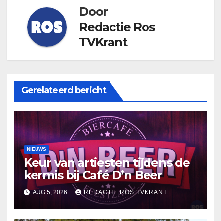
Door
Redactie Ros
TVKrant
Gerelateerd bericht
NIEUWS
Keur van artiesten tijdens de
kermis bij Café D’n Beer
AUG 5, 2026
REDACTIE ROS TVKRANT