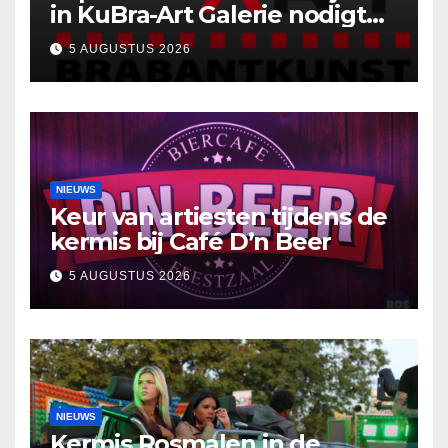
in KuBra-Art Galerie nodigt
uit tot ontmoeting en
5 AUGUSTUS 2026
reflectie
NIEUWS
Keur van artiesten tijdens de
kermis bij Café D’n Beer
5 AUGUSTUS 2026
NIEUWS
Kermis Rosmalen in de